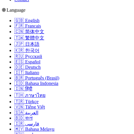
🌐 Language
🇬🇧 English
🇫🇷 Français
🇨🇳 简体中文
🇹🇼 繁體中文
🇯🇵 日本語
🇰🇷 한국어
🇷🇺 Русский
🇪🇸 Español
🇩🇪 Deutsch
🇮🇹 Italiano
🇧🇷 Português (Brasil)
🇮🇩 Bahasa Indonesia
🇮🇳 हिंदी
🇹🇭 ภาษาไทย
🇹🇷 Türkçe
🇻🇳 Tiếng Việt
🇸🇦 العربية
🇧🇩 বাংলা
🇮🇷 فارسی
🇲🇾 Bahasa Melayu