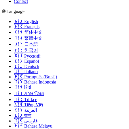
Contact
🌐 Language
🇬🇧 English
🇫🇷 Français
🇨🇳 简体中文
🇹🇼 繁體中文
🇯🇵 日本語
🇰🇷 한국어
🇷🇺 Русский
🇪🇸 Español
🇩🇪 Deutsch
🇮🇹 Italiano
🇧🇷 Português (Brasil)
🇮🇩 Bahasa Indonesia
🇮🇳 हिंदी
🇹🇭 ภาษาไทย
🇹🇷 Türkçe
🇻🇳 Tiếng Việt
🇸🇦 العربية
🇧🇩 বাংলা
🇮🇷 فارسی
🇲🇾 Bahasa Melayu