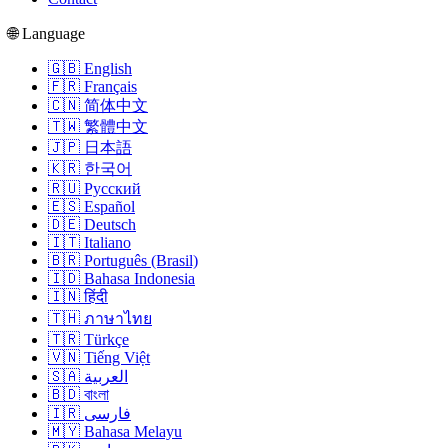
🌐 Language
🇬🇧 English
🇫🇷 Français
🇨🇳 简体中文
🇹🇼 繁體中文
🇯🇵 日本語
🇰🇷 한국어
🇷🇺 Русский
🇪🇸 Español
🇩🇪 Deutsch
🇮🇹 Italiano
🇧🇷 Português (Brasil)
🇮🇩 Bahasa Indonesia
🇮🇳 हिंदी
🇹🇭 ภาษาไทย
🇹🇷 Türkçe
🇻🇳 Tiếng Việt
🇸🇦 العربية
🇧🇩 বাংলা
🇮🇷 فارسی
🇲🇾 Bahasa Melayu