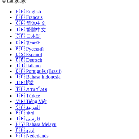
🌐 Language
🇬🇧 English
🇫🇷 Français
🇨🇳 简体中文
🇹🇼 繁體中文
🇯🇵 日本語
🇰🇷 한국어
🇷🇺 Русский
🇪🇸 Español
🇩🇪 Deutsch
🇮🇹 Italiano
🇧🇷 Português (Brasil)
🇮🇩 Bahasa Indonesia
🇮🇳 हिंदी
🇹🇭 ภาษาไทย
🇹🇷 Türkçe
🇻🇳 Tiếng Việt
🇸🇦 العربية
🇧🇩 বাংলা
🇮🇷 فارسی
🇲🇾 Bahasa Melayu
🇵🇰 اردو
🇳🇱 Nederlands