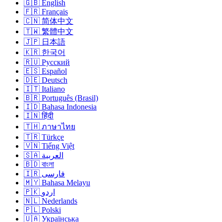
🇬🇧 English
🇫🇷 Français
🇨🇳 简体中文
🇹🇼 繁體中文
🇯🇵 日本語
🇰🇷 한국어
🇷🇺 Русский
🇪🇸 Español
🇩🇪 Deutsch
🇮🇹 Italiano
🇧🇷 Português (Brasil)
🇮🇩 Bahasa Indonesia
🇮🇳 हिंदी
🇹🇭 ภาษาไทย
🇹🇷 Türkçe
🇻🇳 Tiếng Việt
🇸🇦 العربية
🇧🇩 বাংলা
🇮🇷 فارسی
🇲🇾 Bahasa Melayu
🇵🇰 اردو
🇳🇱 Nederlands
🇵🇱 Polski
🇺🇦 Українська