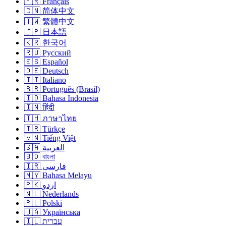
🇫🇷 Français
🇨🇳 简体中文
🇹🇼 繁體中文
🇯🇵 日本語
🇰🇷 한국어
🇷🇺 Русский
🇪🇸 Español
🇩🇪 Deutsch
🇮🇹 Italiano
🇧🇷 Português (Brasil)
🇮🇩 Bahasa Indonesia
🇮🇳 हिंदी
🇹🇭 ภาษาไทย
🇹🇷 Türkçe
🇻🇳 Tiếng Việt
🇸🇦 العربية
🇧🇩 বাংলা
🇮🇷 فارسی
🇲🇾 Bahasa Melayu
🇵🇰 اردو
🇳🇱 Nederlands
🇵🇱 Polski
🇺🇦 Українська
🇮🇱 עברית