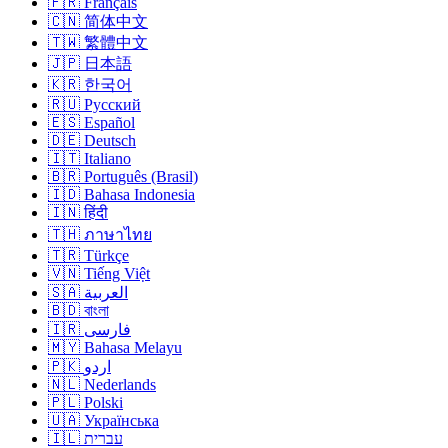
🇫🇷 Français
🇨🇳 简体中文
🇹🇼 繁體中文
🇯🇵 日本語
🇰🇷 한국어
🇷🇺 Русский
🇪🇸 Español
🇩🇪 Deutsch
🇮🇹 Italiano
🇧🇷 Português (Brasil)
🇮🇩 Bahasa Indonesia
🇮🇳 हिंदी
🇹🇭 ภาษาไทย
🇹🇷 Türkçe
🇻🇳 Tiếng Việt
🇸🇦 العربية
🇧🇩 বাংলা
🇮🇷 فارسی
🇲🇾 Bahasa Melayu
🇵🇰 اردو
🇳🇱 Nederlands
🇵🇱 Polski
🇺🇦 Українська
🇮🇱 עברית