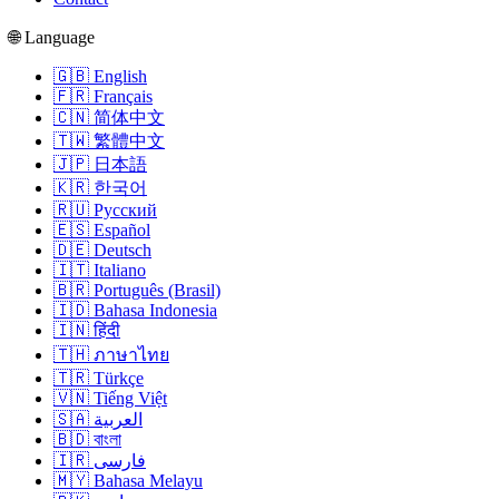
🌐 Language
🇬🇧 English
🇫🇷 Français
🇨🇳 简体中文
🇹🇼 繁體中文
🇯🇵 日本語
🇰🇷 한국어
🇷🇺 Русский
🇪🇸 Español
🇩🇪 Deutsch
🇮🇹 Italiano
🇧🇷 Português (Brasil)
🇮🇩 Bahasa Indonesia
🇮🇳 हिंदी
🇹🇭 ภาษาไทย
🇹🇷 Türkçe
🇻🇳 Tiếng Việt
🇸🇦 العربية
🇧🇩 বাংলা
🇮🇷 فارسی
🇲🇾 Bahasa Melayu