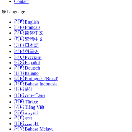
Contact
🌐 Language
🇬🇧 English
🇫🇷 Français
🇨🇳 简体中文
🇹🇼 繁體中文
🇯🇵 日本語
🇰🇷 한국어
🇷🇺 Русский
🇪🇸 Español
🇩🇪 Deutsch
🇮🇹 Italiano
🇧🇷 Português (Brasil)
🇮🇩 Bahasa Indonesia
🇮🇳 हिंदी
🇹🇭 ภาษาไทย
🇹🇷 Türkçe
🇻🇳 Tiếng Việt
🇸🇦 العربية
🇧🇩 বাংলা
🇮🇷 فارسی
🇲🇾 Bahasa Melayu