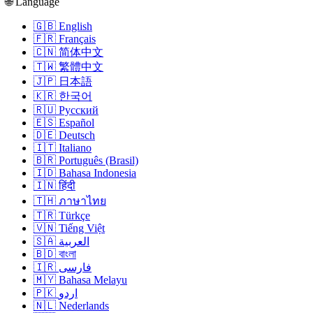
🌐 Language
🇬🇧 English
🇫🇷 Français
🇨🇳 简体中文
🇹🇼 繁體中文
🇯🇵 日本語
🇰🇷 한국어
🇷🇺 Русский
🇪🇸 Español
🇩🇪 Deutsch
🇮🇹 Italiano
🇧🇷 Português (Brasil)
🇮🇩 Bahasa Indonesia
🇮🇳 हिंदी
🇹🇭 ภาษาไทย
🇹🇷 Türkçe
🇻🇳 Tiếng Việt
🇸🇦 العربية
🇧🇩 বাংলা
🇮🇷 فارسی
🇲🇾 Bahasa Melayu
🇵🇰 اردو
🇳🇱 Nederlands