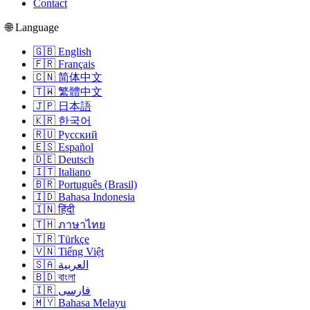
Contact
🌐 Language
🇬🇧 English
🇫🇷 Français
🇨🇳 简体中文
🇹🇼 繁體中文
🇯🇵 日本語
🇰🇷 한국어
🇷🇺 Русский
🇪🇸 Español
🇩🇪 Deutsch
🇮🇹 Italiano
🇧🇷 Português (Brasil)
🇮🇩 Bahasa Indonesia
🇮🇳 हिंदी
🇹🇭 ภาษาไทย
🇹🇷 Türkçe
🇻🇳 Tiếng Việt
🇸🇦 العربية
🇧🇩 বাংলা
🇮🇷 فارسی
🇲🇾 Bahasa Melayu