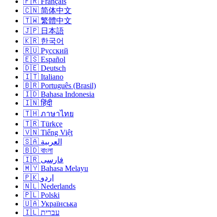
🇫🇷 Français
🇨🇳 简体中文
🇹🇼 繁體中文
🇯🇵 日本語
🇰🇷 한국어
🇷🇺 Русский
🇪🇸 Español
🇩🇪 Deutsch
🇮🇹 Italiano
🇧🇷 Português (Brasil)
🇮🇩 Bahasa Indonesia
🇮🇳 हिंदी
🇹🇭 ภาษาไทย
🇹🇷 Türkçe
🇻🇳 Tiếng Việt
🇸🇦 العربية
🇧🇩 বাংলা
🇮🇷 فارسی
🇲🇾 Bahasa Melayu
🇵🇰 اردو
🇳🇱 Nederlands
🇵🇱 Polski
🇺🇦 Українська
🇮🇱 עברית