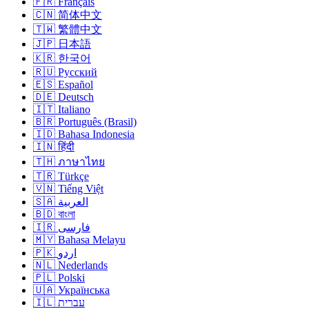
🇫🇷 Français
🇨🇳 简体中文
🇹🇼 繁體中文
🇯🇵 日本語
🇰🇷 한국어
🇷🇺 Русский
🇪🇸 Español
🇩🇪 Deutsch
🇮🇹 Italiano
🇧🇷 Português (Brasil)
🇮🇩 Bahasa Indonesia
🇮🇳 हिंदी
🇹🇭 ภาษาไทย
🇹🇷 Türkçe
🇻🇳 Tiếng Việt
🇸🇦 العربية
🇧🇩 বাংলা
🇮🇷 فارسی
🇲🇾 Bahasa Melayu
🇵🇰 اردو
🇳🇱 Nederlands
🇵🇱 Polski
🇺🇦 Українська
🇮🇱 עברית