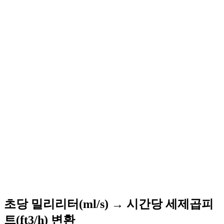
초당 밀리리터(ml/s) → 시간당 세제곱피
트(ft3/h) 변환