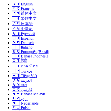
🇬🇧 English
🇫🇷 Français
🇨🇳 简体中文
🇹🇼 繁體中文
🇯🇵 日本語
🇰🇷 한국어
🇷🇺 Русский
🇪🇸 Español
🇩🇪 Deutsch
🇮🇹 Italiano
🇧🇷 Português (Brasil)
🇮🇩 Bahasa Indonesia
🇮🇳 हिंदी
🇹🇭 ภาษาไทย
🇹🇷 Türkçe
🇻🇳 Tiếng Việt
🇸🇦 العربية
🇧🇩 বাংলা
🇮🇷 فارسی
🇲🇾 Bahasa Melayu
🇵🇰 اردو
🇳🇱 Nederlands
🇵🇱 Polski