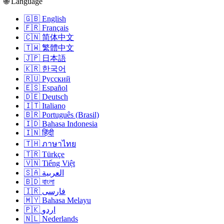
🌐 Language
🇬🇧 English
🇫🇷 Français
🇨🇳 简体中文
🇹🇼 繁體中文
🇯🇵 日本語
🇰🇷 한국어
🇷🇺 Русский
🇪🇸 Español
🇩🇪 Deutsch
🇮🇹 Italiano
🇧🇷 Português (Brasil)
🇮🇩 Bahasa Indonesia
🇮🇳 हिंदी
🇹🇭 ภาษาไทย
🇹🇷 Türkçe
🇻🇳 Tiếng Việt
🇸🇦 العربية
🇧🇩 বাংলা
🇮🇷 فارسی
🇲🇾 Bahasa Melayu
🇵🇰 اردو
🇳🇱 Nederlands