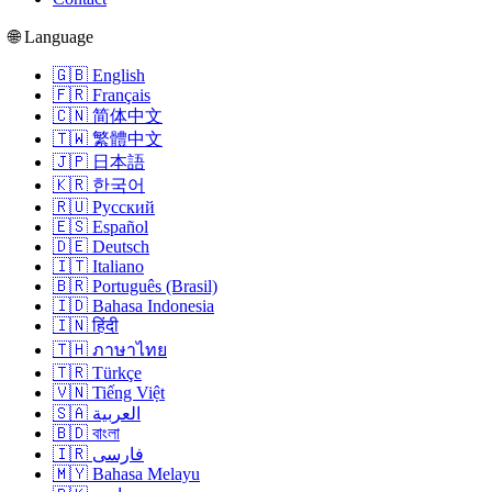
🌐 Language
🇬🇧 English
🇫🇷 Français
🇨🇳 简体中文
🇹🇼 繁體中文
🇯🇵 日本語
🇰🇷 한국어
🇷🇺 Русский
🇪🇸 Español
🇩🇪 Deutsch
🇮🇹 Italiano
🇧🇷 Português (Brasil)
🇮🇩 Bahasa Indonesia
🇮🇳 हिंदी
🇹🇭 ภาษาไทย
🇹🇷 Türkçe
🇻🇳 Tiếng Việt
🇸🇦 العربية
🇧🇩 বাংলা
🇮🇷 فارسی
🇲🇾 Bahasa Melayu