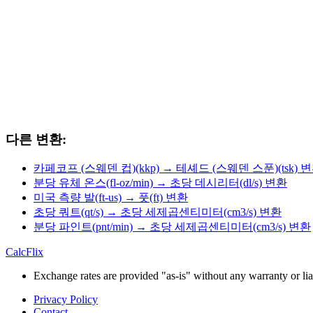
다른 변환:
카페코프 (스웨덴 컵)(kkp) → 테셰드 (스웨덴 스푼)(tsk) 
분당 유체 온스(fl-oz/min) → 초당 데시리터(dl/s) 변환
미국 측량 발(ft-us) → 풋(ft) 변환
초당 쿼트(qt/s) → 초당 세제곱센티미터(cm3/s) 변환
분당 파인트(pnt/min) → 초당 세제곱센티미터(cm3/s) 변환
CalcFlix
Exchange rates are provided "as-is" without any warranty or liab
Privacy Policy
Contact