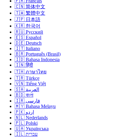
🇫🇷 Français
🇨🇳 简体中文
🇹🇼 繁體中文
🇯🇵 日本語
🇰🇷 한국어
🇷🇺 Русский
🇪🇸 Español
🇩🇪 Deutsch
🇮🇹 Italiano
🇧🇷 Português (Brasil)
🇮🇩 Bahasa Indonesia
🇮🇳 हिंदी
🇹🇭 ภาษาไทย
🇹🇷 Türkçe
🇻🇳 Tiếng Việt
🇸🇦 العربية
🇧🇩 বাংলা
🇮🇷 فارسی
🇲🇾 Bahasa Melayu
🇵🇰 اردو
🇳🇱 Nederlands
🇵🇱 Polski
🇺🇦 Українська
🇮🇱 עברית