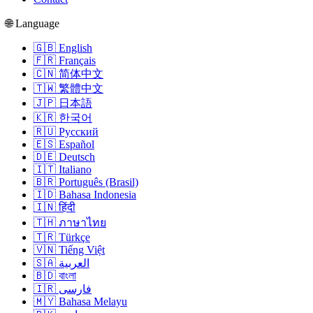
🌐 Language
🇬🇧 English
🇫🇷 Français
🇨🇳 简体中文
🇹🇼 繁體中文
🇯🇵 日本語
🇰🇷 한국어
🇷🇺 Русский
🇪🇸 Español
🇩🇪 Deutsch
🇮🇹 Italiano
🇧🇷 Português (Brasil)
🇮🇩 Bahasa Indonesia
🇮🇳 हिंदी
🇹🇭 ภาษาไทย
🇹🇷 Türkçe
🇻🇳 Tiếng Việt
🇸🇦 العربية
🇧🇩 বাংলা
🇮🇷 فارسی
🇲🇾 Bahasa Melayu