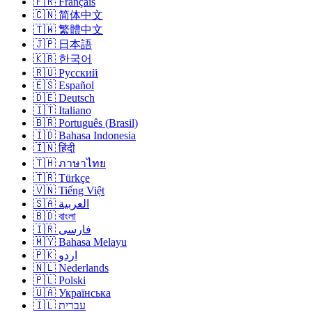
🇫🇷 Français
🇨🇳 简体中文
🇹🇼 繁體中文
🇯🇵 日本語
🇰🇷 한국어
🇷🇺 Русский
🇪🇸 Español
🇩🇪 Deutsch
🇮🇹 Italiano
🇧🇷 Português (Brasil)
🇮🇩 Bahasa Indonesia
🇮🇳 हिंदी
🇹🇭 ภาษาไทย
🇹🇷 Türkçe
🇻🇳 Tiếng Việt
🇸🇦 العربية
🇧🇩 বাংলা
🇮🇷 فارسی
🇲🇾 Bahasa Melayu
🇵🇰 اردو
🇳🇱 Nederlands
🇵🇱 Polski
🇺🇦 Українська
🇮🇱 עברית