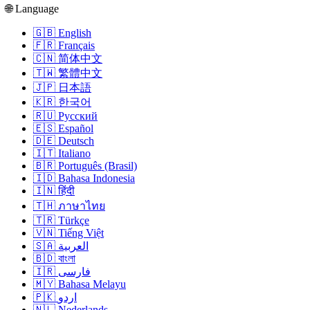
🌐 Language
🇬🇧 English
🇫🇷 Français
🇨🇳 简体中文
🇹🇼 繁體中文
🇯🇵 日本語
🇰🇷 한국어
🇷🇺 Русский
🇪🇸 Español
🇩🇪 Deutsch
🇮🇹 Italiano
🇧🇷 Português (Brasil)
🇮🇩 Bahasa Indonesia
🇮🇳 हिंदी
🇹🇭 ภาษาไทย
🇹🇷 Türkçe
🇻🇳 Tiếng Việt
🇸🇦 العربية
🇧🇩 বাংলা
🇮🇷 فارسی
🇲🇾 Bahasa Melayu
🇵🇰 اردو
🇳🇱 Nederlands