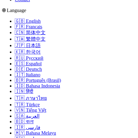
🌐 Language
🇬🇧 English
🇫🇷 Français
🇨🇳 简体中文
🇹🇼 繁體中文
🇯🇵 日本語
🇰🇷 한국어
🇷🇺 Русский
🇪🇸 Español
🇩🇪 Deutsch
🇮🇹 Italiano
🇧🇷 Português (Brasil)
🇮🇩 Bahasa Indonesia
🇮🇳 हिंदी
🇹🇭 ภาษาไทย
🇹🇷 Türkçe
🇻🇳 Tiếng Việt
🇸🇦 العربية
🇧🇩 বাংলা
🇮🇷 فارسی
🇲🇾 Bahasa Melayu