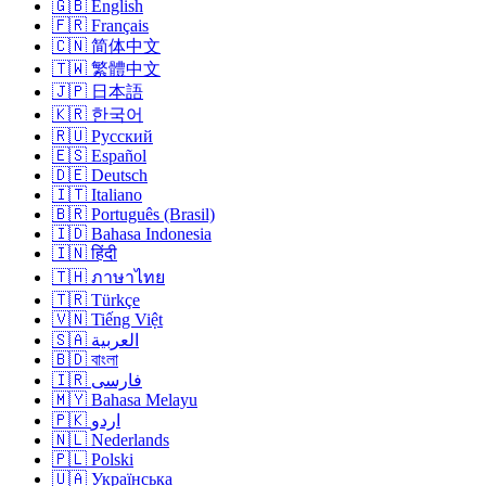
🇬🇧 English
🇫🇷 Français
🇨🇳 简体中文
🇹🇼 繁體中文
🇯🇵 日本語
🇰🇷 한국어
🇷🇺 Русский
🇪🇸 Español
🇩🇪 Deutsch
🇮🇹 Italiano
🇧🇷 Português (Brasil)
🇮🇩 Bahasa Indonesia
🇮🇳 हिंदी
🇹🇭 ภาษาไทย
🇹🇷 Türkçe
🇻🇳 Tiếng Việt
🇸🇦 العربية
🇧🇩 বাংলা
🇮🇷 فارسی
🇲🇾 Bahasa Melayu
🇵🇰 اردو
🇳🇱 Nederlands
🇵🇱 Polski
🇺🇦 Українська