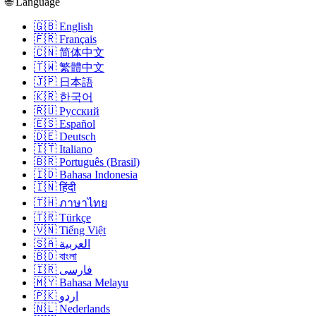
🌐 Language
🇬🇧 English
🇫🇷 Français
🇨🇳 简体中文
🇹🇼 繁體中文
🇯🇵 日本語
🇰🇷 한국어
🇷🇺 Русский
🇪🇸 Español
🇩🇪 Deutsch
🇮🇹 Italiano
🇧🇷 Português (Brasil)
🇮🇩 Bahasa Indonesia
🇮🇳 हिंदी
🇹🇭 ภาษาไทย
🇹🇷 Türkçe
🇻🇳 Tiếng Việt
🇸🇦 العربية
🇧🇩 বাংলা
🇮🇷 فارسی
🇲🇾 Bahasa Melayu
🇵🇰 اردو
🇳🇱 Nederlands