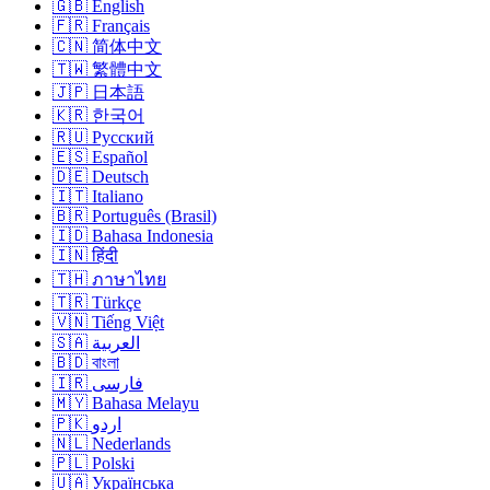
🇬🇧 English
🇫🇷 Français
🇨🇳 简体中文
🇹🇼 繁體中文
🇯🇵 日本語
🇰🇷 한국어
🇷🇺 Русский
🇪🇸 Español
🇩🇪 Deutsch
🇮🇹 Italiano
🇧🇷 Português (Brasil)
🇮🇩 Bahasa Indonesia
🇮🇳 हिंदी
🇹🇭 ภาษาไทย
🇹🇷 Türkçe
🇻🇳 Tiếng Việt
🇸🇦 العربية
🇧🇩 বাংলা
🇮🇷 فارسی
🇲🇾 Bahasa Melayu
🇵🇰 اردو
🇳🇱 Nederlands
🇵🇱 Polski
🇺🇦 Українська