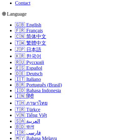
Contact
🌐 Language
🇬🇧 English
🇫🇷 Français
🇨🇳 简体中文
🇹🇼 繁體中文
🇯🇵 日本語
🇰🇷 한국어
🇷🇺 Русский
🇪🇸 Español
🇩🇪 Deutsch
🇮🇹 Italiano
🇧🇷 Português (Brasil)
🇮🇩 Bahasa Indonesia
🇮🇳 हिंदी
🇹🇭 ภาษาไทย
🇹🇷 Türkçe
🇻🇳 Tiếng Việt
🇸🇦 العربية
🇧🇩 বাংলা
🇮🇷 فارسی
🇲🇾 Bahasa Melayu