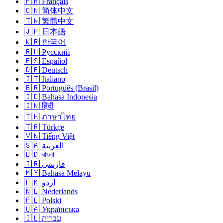
🇫🇷 Français
🇨🇳 简体中文
🇹🇼 繁體中文
🇯🇵 日本語
🇰🇷 한국어
🇷🇺 Русский
🇪🇸 Español
🇩🇪 Deutsch
🇮🇹 Italiano
🇧🇷 Português (Brasil)
🇮🇩 Bahasa Indonesia
🇮🇳 हिंदी
🇹🇭 ภาษาไทย
🇹🇷 Türkçe
🇻🇳 Tiếng Việt
🇸🇦 العربية
🇧🇩 বাংলা
🇮🇷 فارسی
🇲🇾 Bahasa Melayu
🇵🇰 اردو
🇳🇱 Nederlands
🇵🇱 Polski
🇺🇦 Українська
🇮🇱 עברית