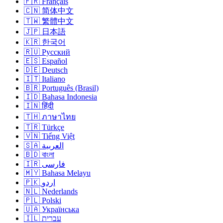
🇫🇷 Français
🇨🇳 简体中文
🇹🇼 繁體中文
🇯🇵 日本語
🇰🇷 한국어
🇷🇺 Русский
🇪🇸 Español
🇩🇪 Deutsch
🇮🇹 Italiano
🇧🇷 Português (Brasil)
🇮🇩 Bahasa Indonesia
🇮🇳 हिंदी
🇹🇭 ภาษาไทย
🇹🇷 Türkçe
🇻🇳 Tiếng Việt
🇸🇦 العربية
🇧🇩 বাংলা
🇮🇷 فارسی
🇲🇾 Bahasa Melayu
🇵🇰 اردو
🇳🇱 Nederlands
🇵🇱 Polski
🇺🇦 Українська
🇮🇱 עברית