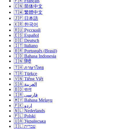
🇫🇷 Français
🇨🇳 简体中文
🇹🇼 繁體中文
🇯🇵 日本語
🇰🇷 한국어
🇷🇺 Русский
🇪🇸 Español
🇩🇪 Deutsch
🇮🇹 Italiano
🇧🇷 Português (Brasil)
🇮🇩 Bahasa Indonesia
🇮🇳 हिंदी
🇹🇭 ภาษาไทย
🇹🇷 Türkçe
🇻🇳 Tiếng Việt
🇸🇦 العربية
🇧🇩 বাংলা
🇮🇷 فارسی
🇲🇾 Bahasa Melayu
🇵🇰 اردو
🇳🇱 Nederlands
🇵🇱 Polski
🇺🇦 Українська
🇮🇱 עברית