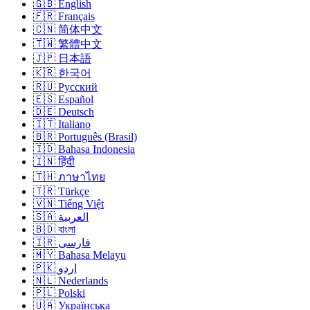
🇬🇧 English
🇫🇷 Français
🇨🇳 简体中文
🇹🇼 繁體中文
🇯🇵 日本語
🇰🇷 한국어
🇷🇺 Русский
🇪🇸 Español
🇩🇪 Deutsch
🇮🇹 Italiano
🇧🇷 Português (Brasil)
🇮🇩 Bahasa Indonesia
🇮🇳 हिंदी
🇹🇭 ภาษาไทย
🇹🇷 Türkçe
🇻🇳 Tiếng Việt
🇸🇦 العربية
🇧🇩 বাংলা
🇮🇷 فارسی
🇲🇾 Bahasa Melayu
🇵🇰 اردو
🇳🇱 Nederlands
🇵🇱 Polski
🇺🇦 Українська