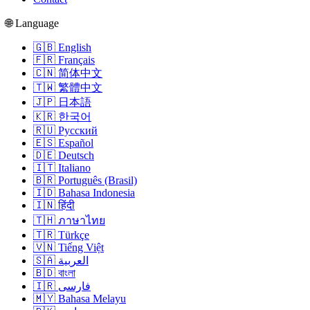
🌐 Language
🇬🇧 English
🇫🇷 Français
🇨🇳 简体中文
🇹🇼 繁體中文
🇯🇵 日本語
🇰🇷 한국어
🇷🇺 Русский
🇪🇸 Español
🇩🇪 Deutsch
🇮🇹 Italiano
🇧🇷 Português (Brasil)
🇮🇩 Bahasa Indonesia
🇮🇳 हिंदी
🇹🇭 ภาษาไทย
🇹🇷 Türkçe
🇻🇳 Tiếng Việt
🇸🇦 العربية
🇧🇩 বাংলা
🇮🇷 فارسی
🇲🇾 Bahasa Melayu