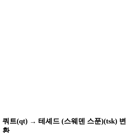
쿼트(qt) → 테셰드 (스웨덴 스푼)(tsk) 변
환