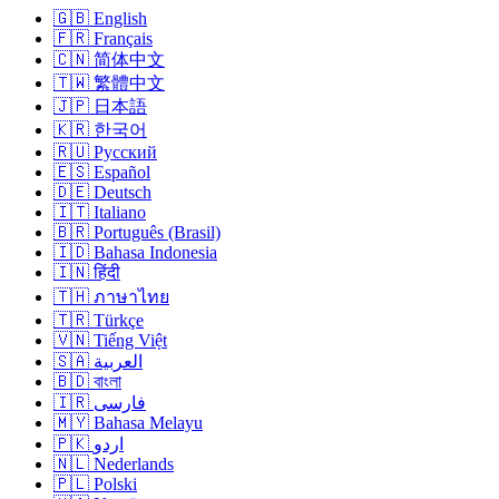
🇬🇧 English
🇫🇷 Français
🇨🇳 简体中文
🇹🇼 繁體中文
🇯🇵 日本語
🇰🇷 한국어
🇷🇺 Русский
🇪🇸 Español
🇩🇪 Deutsch
🇮🇹 Italiano
🇧🇷 Português (Brasil)
🇮🇩 Bahasa Indonesia
🇮🇳 हिंदी
🇹🇭 ภาษาไทย
🇹🇷 Türkçe
🇻🇳 Tiếng Việt
🇸🇦 العربية
🇧🇩 বাংলা
🇮🇷 فارسی
🇲🇾 Bahasa Melayu
🇵🇰 اردو
🇳🇱 Nederlands
🇵🇱 Polski