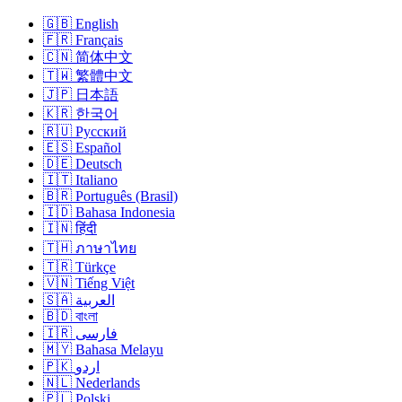
🇬🇧 English
🇫🇷 Français
🇨🇳 简体中文
🇹🇼 繁體中文
🇯🇵 日本語
🇰🇷 한국어
🇷🇺 Русский
🇪🇸 Español
🇩🇪 Deutsch
🇮🇹 Italiano
🇧🇷 Português (Brasil)
🇮🇩 Bahasa Indonesia
🇮🇳 हिंदी
🇹🇭 ภาษาไทย
🇹🇷 Türkçe
🇻🇳 Tiếng Việt
🇸🇦 العربية
🇧🇩 বাংলা
🇮🇷 فارسی
🇲🇾 Bahasa Melayu
🇵🇰 اردو
🇳🇱 Nederlands
🇵🇱 Polski