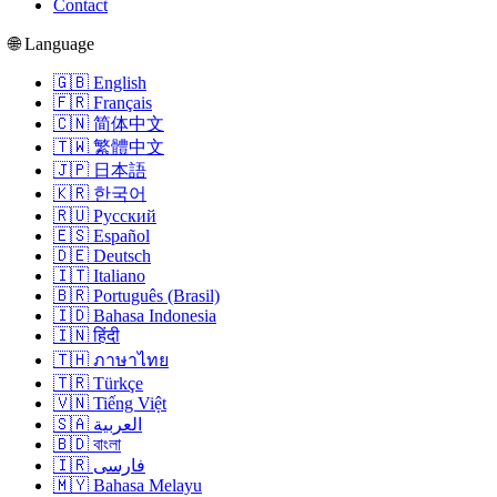
Contact
🌐 Language
🇬🇧 English
🇫🇷 Français
🇨🇳 简体中文
🇹🇼 繁體中文
🇯🇵 日本語
🇰🇷 한국어
🇷🇺 Русский
🇪🇸 Español
🇩🇪 Deutsch
🇮🇹 Italiano
🇧🇷 Português (Brasil)
🇮🇩 Bahasa Indonesia
🇮🇳 हिंदी
🇹🇭 ภาษาไทย
🇹🇷 Türkçe
🇻🇳 Tiếng Việt
🇸🇦 العربية
🇧🇩 বাংলা
🇮🇷 فارسی
🇲🇾 Bahasa Melayu