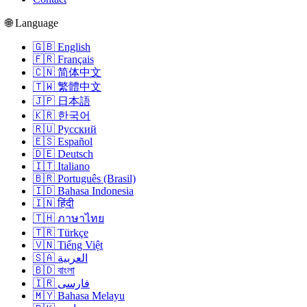
🌐 Language
🇬🇧 English
🇫🇷 Français
🇨🇳 简体中文
🇹🇼 繁體中文
🇯🇵 日本語
🇰🇷 한국어
🇷🇺 Русский
🇪🇸 Español
🇩🇪 Deutsch
🇮🇹 Italiano
🇧🇷 Português (Brasil)
🇮🇩 Bahasa Indonesia
🇮🇳 हिंदी
🇹🇭 ภาษาไทย
🇹🇷 Türkçe
🇻🇳 Tiếng Việt
🇸🇦 العربية
🇧🇩 বাংলা
🇮🇷 فارسی
🇲🇾 Bahasa Melayu