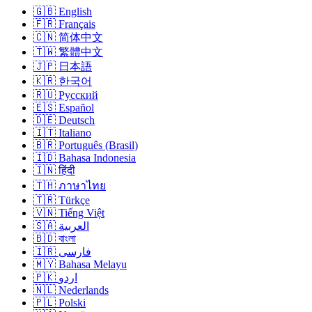
🇬🇧 English
🇫🇷 Français
🇨🇳 简体中文
🇹🇼 繁體中文
🇯🇵 日本語
🇰🇷 한국어
🇷🇺 Русский
🇪🇸 Español
🇩🇪 Deutsch
🇮🇹 Italiano
🇧🇷 Português (Brasil)
🇮🇩 Bahasa Indonesia
🇮🇳 हिंदी
🇹🇭 ภาษาไทย
🇹🇷 Türkçe
🇻🇳 Tiếng Việt
🇸🇦 العربية
🇧🇩 বাংলা
🇮🇷 فارسی
🇲🇾 Bahasa Melayu
🇵🇰 اردو
🇳🇱 Nederlands
🇵🇱 Polski