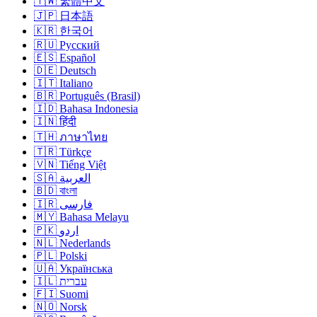
🇹🇼 繁體中文
🇯🇵 日本語
🇰🇷 한국어
🇷🇺 Русский
🇪🇸 Español
🇩🇪 Deutsch
🇮🇹 Italiano
🇧🇷 Português (Brasil)
🇮🇩 Bahasa Indonesia
🇮🇳 हिंदी
🇹🇭 ภาษาไทย
🇹🇷 Türkçe
🇻🇳 Tiếng Việt
🇸🇦 العربية
🇧🇩 বাংলা
🇮🇷 فارسی
🇲🇾 Bahasa Melayu
🇵🇰 اردو
🇳🇱 Nederlands
🇵🇱 Polski
🇺🇦 Українська
🇮🇱 עברית
🇫🇮 Suomi
🇳🇴 Norsk