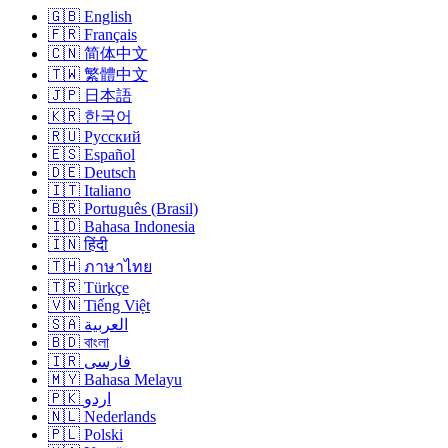
🇬🇧 English
🇫🇷 Français
🇨🇳 简体中文
🇹🇼 繁體中文
🇯🇵 日本語
🇰🇷 한국어
🇷🇺 Русский
🇪🇸 Español
🇩🇪 Deutsch
🇮🇹 Italiano
🇧🇷 Português (Brasil)
🇮🇩 Bahasa Indonesia
🇮🇳 हिंदी
🇹🇭 ภาษาไทย
🇹🇷 Türkçe
🇻🇳 Tiếng Việt
🇸🇦 العربية
🇧🇩 বাংলা
🇮🇷 فارسی
🇲🇾 Bahasa Melayu
🇵🇰 اردو
🇳🇱 Nederlands
🇵🇱 Polski