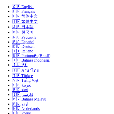
🇬🇧 English
🇫🇷 Français
🇨🇳 简体中文
🇹🇼 繁體中文
🇯🇵 日本語
🇰🇷 한국어
🇷🇺 Русский
🇪🇸 Español
🇩🇪 Deutsch
🇮🇹 Italiano
🇧🇷 Português (Brasil)
🇮🇩 Bahasa Indonesia
🇮🇳 हिंदी
🇹🇭 ภาษาไทย
🇹🇷 Türkçe
🇻🇳 Tiếng Việt
🇸🇦 العربية
🇧🇩 বাংলা
🇮🇷 فارسی
🇲🇾 Bahasa Melayu
🇵🇰 اردو
🇳🇱 Nederlands
🇵🇱 Polski