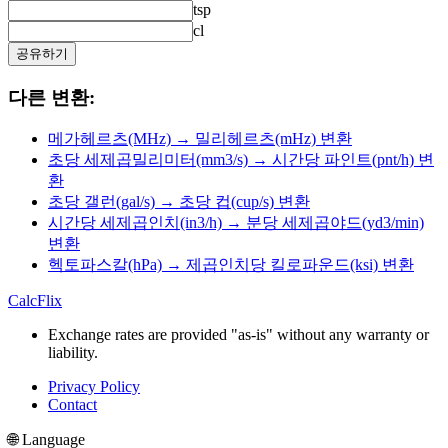
tsp
cl
공유하기
다른 변환:
메가헤르츠(MHz) → 밀리헤르츠(mHz) 변환
초당 세제곱밀리미터(mm3/s) → 시간당 파인트(pnt/h) 변
환
초당 갤런(gal/s) → 초당 컵(cup/s) 변환
시간당 세제곱인치(in3/h) → 분당 세제곱야드(yd3/min)
변환
헥토파스칼(hPa) → 제곱인치당 킬로파운드(ksi) 변환
CalcFlix
Exchange rates are provided "as-is" without any warranty or
liability.
Privacy Policy
Contact
🌐 Language