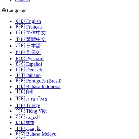
🌐 Language
🇬🇧 English
🇫🇷 Français
🇨🇳 简体中文
🇹🇼 繁體中文
🇯🇵 日本語
🇰🇷 한국어
🇷🇺 Русский
🇪🇸 Español
🇩🇪 Deutsch
🇮🇹 Italiano
🇧🇷 Português (Brasil)
🇮🇩 Bahasa Indonesia
🇮🇳 हिंदी
🇹🇭 ภาษาไทย
🇹🇷 Türkçe
🇻🇳 Tiếng Việt
🇸🇦 العربية
🇧🇩 বাংলা
🇮🇷 فارسی
🇲🇾 Bahasa Melayu