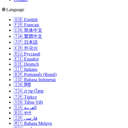
🌐 Language
🇬🇧 English
🇫🇷 Français
🇨🇳 简体中文
🇹🇼 繁體中文
🇯🇵 日本語
🇰🇷 한국어
🇷🇺 Русский
🇪🇸 Español
🇩🇪 Deutsch
🇮🇹 Italiano
🇧🇷 Português (Brasil)
🇮🇩 Bahasa Indonesia
🇮🇳 हिंदी
🇹🇭 ภาษาไทย
🇹🇷 Türkçe
🇻🇳 Tiếng Việt
🇸🇦 العربية
🇧🇩 বাংলা
🇮🇷 فارسی
🇲🇾 Bahasa Melayu