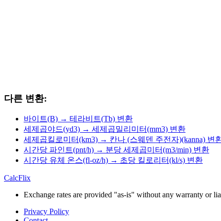
다른 변환:
바이트(B) → 테라비트(Tb) 변환
세제곱야드(yd3) → 세제곱밀리미터(mm3) 변환
세제곱킬로미터(km3) → 칸나 (스웨덴 주전자)(kanna) 변
시간당 파인트(pnt/h) → 분당 세제곱미터(m3/min) 변환
시간당 유체 온스(fl-oz/h) → 초당 킬로리터(kl/s) 변환
CalcFlix
Exchange rates are provided "as-is" without any warranty or liab
Privacy Policy
Contact