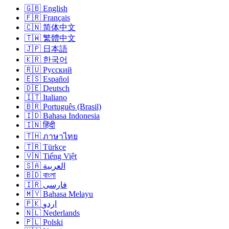
🇬🇧 English
🇫🇷 Français
🇨🇳 简体中文
🇹🇼 繁體中文
🇯🇵 日本語
🇰🇷 한국어
🇷🇺 Русский
🇪🇸 Español
🇩🇪 Deutsch
🇮🇹 Italiano
🇧🇷 Português (Brasil)
🇮🇩 Bahasa Indonesia
🇮🇳 हिंदी
🇹🇭 ภาษาไทย
🇹🇷 Türkçe
🇻🇳 Tiếng Việt
🇸🇦 العربية
🇧🇩 বাংলা
🇮🇷 فارسی
🇲🇾 Bahasa Melayu
🇵🇰 اردو
🇳🇱 Nederlands
🇵🇱 Polski