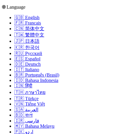
🌐 Language
🇬🇧 English
🇫🇷 Français
🇨🇳 简体中文
🇹🇼 繁體中文
🇯🇵 日本語
🇰🇷 한국어
🇷🇺 Русский
🇪🇸 Español
🇩🇪 Deutsch
🇮🇹 Italiano
🇧🇷 Português (Brasil)
🇮🇩 Bahasa Indonesia
🇮🇳 हिंदी
🇹🇭 ภาษาไทย
🇹🇷 Türkçe
🇻🇳 Tiếng Việt
🇸🇦 العربية
🇧🇩 বাংলা
🇮🇷 فارسی
🇲🇾 Bahasa Melayu
🇵🇰 اردو