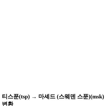
티스푼(tsp) → 마셰드 (스웨덴 스푼)(msk)
변환