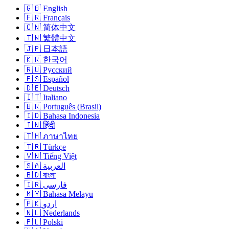
🇬🇧 English
🇫🇷 Français
🇨🇳 简体中文
🇹🇼 繁體中文
🇯🇵 日本語
🇰🇷 한국어
🇷🇺 Русский
🇪🇸 Español
🇩🇪 Deutsch
🇮🇹 Italiano
🇧🇷 Português (Brasil)
🇮🇩 Bahasa Indonesia
🇮🇳 हिंदी
🇹🇭 ภาษาไทย
🇹🇷 Türkçe
🇻🇳 Tiếng Việt
🇸🇦 العربية
🇧🇩 বাংলা
🇮🇷 فارسی
🇲🇾 Bahasa Melayu
🇵🇰 اردو
🇳🇱 Nederlands
🇵🇱 Polski