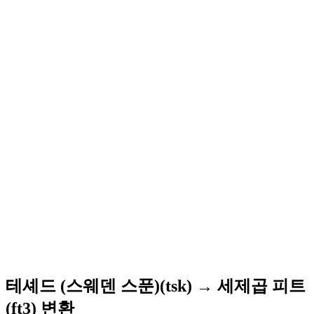
테셰드 (스웨덴 스푼)(tsk) → 세제곱 피트
(ft3) 변환