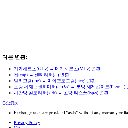
다른 변환:
기가헤르츠(GHz) → 메가헤르츠(MHz) 변환
컵(cup) → 센티리터(cl) 변환
밀리그램(mg) → 마이크로그램(mcg) 변환
초당 세제곱센티미터(cm3/s) → 분당 세제곱피트(ft3/min)
시간당 킬로리터(kl/h) → 초당 티스푼(tsp/s) 변환
CalcFlix
Exchange rates are provided "as-is" without any warranty or liab
Privacy Policy
Contact