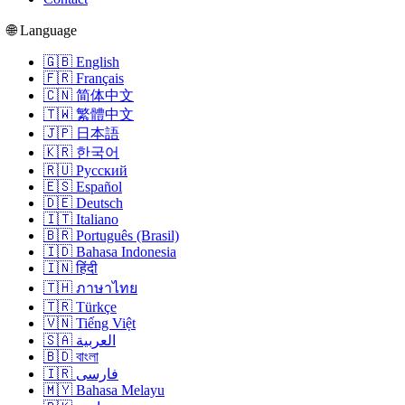
🌐 Language
🇬🇧 English
🇫🇷 Français
🇨🇳 简体中文
🇹🇼 繁體中文
🇯🇵 日本語
🇰🇷 한국어
🇷🇺 Русский
🇪🇸 Español
🇩🇪 Deutsch
🇮🇹 Italiano
🇧🇷 Português (Brasil)
🇮🇩 Bahasa Indonesia
🇮🇳 हिंदी
🇹🇭 ภาษาไทย
🇹🇷 Türkçe
🇻🇳 Tiếng Việt
🇸🇦 العربية
🇧🇩 বাংলা
🇮🇷 فارسی
🇲🇾 Bahasa Melayu