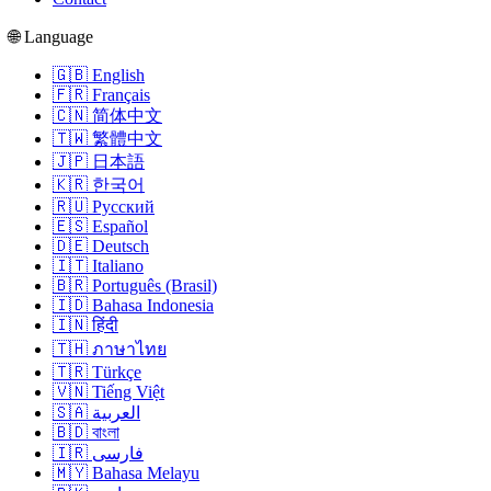
🌐 Language
🇬🇧 English
🇫🇷 Français
🇨🇳 简体中文
🇹🇼 繁體中文
🇯🇵 日本語
🇰🇷 한국어
🇷🇺 Русский
🇪🇸 Español
🇩🇪 Deutsch
🇮🇹 Italiano
🇧🇷 Português (Brasil)
🇮🇩 Bahasa Indonesia
🇮🇳 हिंदी
🇹🇭 ภาษาไทย
🇹🇷 Türkçe
🇻🇳 Tiếng Việt
🇸🇦 العربية
🇧🇩 বাংলা
🇮🇷 فارسی
🇲🇾 Bahasa Melayu