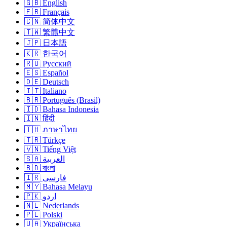
🇬🇧 English
🇫🇷 Français
🇨🇳 简体中文
🇹🇼 繁體中文
🇯🇵 日本語
🇰🇷 한국어
🇷🇺 Русский
🇪🇸 Español
🇩🇪 Deutsch
🇮🇹 Italiano
🇧🇷 Português (Brasil)
🇮🇩 Bahasa Indonesia
🇮🇳 हिंदी
🇹🇭 ภาษาไทย
🇹🇷 Türkçe
🇻🇳 Tiếng Việt
🇸🇦 العربية
🇧🇩 বাংলা
🇮🇷 فارسی
🇲🇾 Bahasa Melayu
🇵🇰 اردو
🇳🇱 Nederlands
🇵🇱 Polski
🇺🇦 Українська