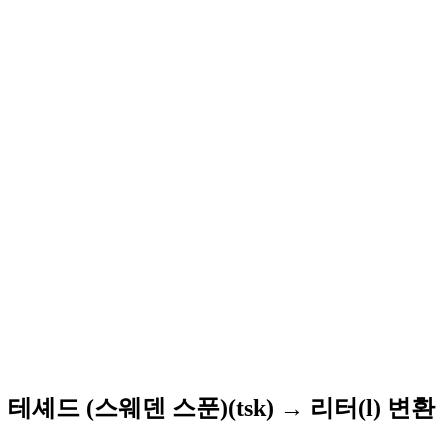
테셰드 (스웨덴 스푼)(tsk) → 리터(l) 변환