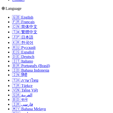
🌐 Language
🇬🇧 English
🇫🇷 Français
🇨🇳 简体中文
🇹🇼 繁體中文
🇯🇵 日本語
🇰🇷 한국어
🇷🇺 Русский
🇪🇸 Español
🇩🇪 Deutsch
🇮🇹 Italiano
🇧🇷 Português (Brasil)
🇮🇩 Bahasa Indonesia
🇮🇳 हिंदी
🇹🇭 ภาษาไทย
🇹🇷 Türkçe
🇻🇳 Tiếng Việt
🇸🇦 العربية
🇧🇩 বাংলা
🇮🇷 فارسی
🇲🇾 Bahasa Melayu