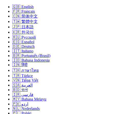
🇬🇧 English
🇫🇷 Français
🇨🇳 简体中文
🇹🇼 繁體中文
🇯🇵 日本語
🇰🇷 한국어
🇷🇺 Русский
🇪🇸 Español
🇩🇪 Deutsch
🇮🇹 Italiano
🇧🇷 Português (Brasil)
🇮🇩 Bahasa Indonesia
🇮🇳 हिंदी
🇹🇭 ภาษาไทย
🇹🇷 Türkçe
🇻🇳 Tiếng Việt
🇸🇦 العربية
🇧🇩 বাংলা
🇮🇷 فارسی
🇲🇾 Bahasa Melayu
🇵🇰 اردو
🇳🇱 Nederlands
🇵🇱 Polski