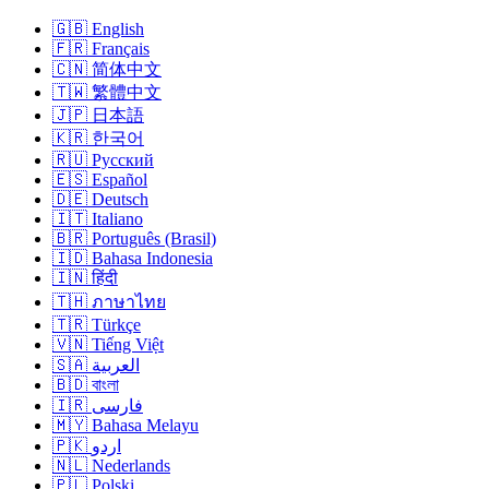
🇬🇧 English
🇫🇷 Français
🇨🇳 简体中文
🇹🇼 繁體中文
🇯🇵 日本語
🇰🇷 한국어
🇷🇺 Русский
🇪🇸 Español
🇩🇪 Deutsch
🇮🇹 Italiano
🇧🇷 Português (Brasil)
🇮🇩 Bahasa Indonesia
🇮🇳 हिंदी
🇹🇭 ภาษาไทย
🇹🇷 Türkçe
🇻🇳 Tiếng Việt
🇸🇦 العربية
🇧🇩 বাংলা
🇮🇷 فارسی
🇲🇾 Bahasa Melayu
🇵🇰 اردو
🇳🇱 Nederlands
🇵🇱 Polski