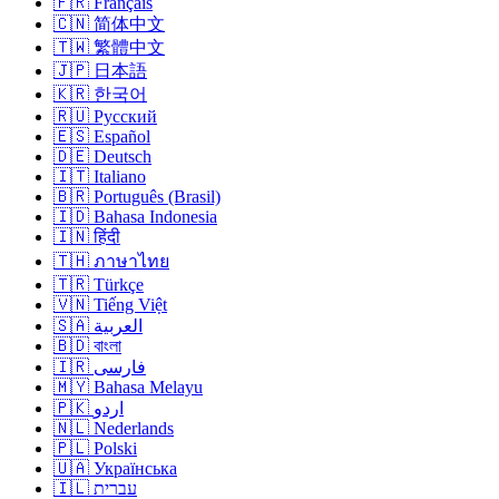
🇫🇷 Français
🇨🇳 简体中文
🇹🇼 繁體中文
🇯🇵 日本語
🇰🇷 한국어
🇷🇺 Русский
🇪🇸 Español
🇩🇪 Deutsch
🇮🇹 Italiano
🇧🇷 Português (Brasil)
🇮🇩 Bahasa Indonesia
🇮🇳 हिंदी
🇹🇭 ภาษาไทย
🇹🇷 Türkçe
🇻🇳 Tiếng Việt
🇸🇦 العربية
🇧🇩 বাংলা
🇮🇷 فارسی
🇲🇾 Bahasa Melayu
🇵🇰 اردو
🇳🇱 Nederlands
🇵🇱 Polski
🇺🇦 Українська
🇮🇱 עברית